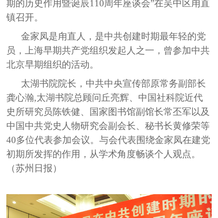
期的历史作用暨诞辰
110
周年座谈会”在吴中区甪直
镇召开。
金家凤是甪直人，是中共创建时期最年轻的党
员，上海早期共产党组织发起人之一，曾参加中共
北京早期组织的活动。
太湖书院院长，中共中央宣传部原常务副部长
龚心瀚,太湖书院总顾问丘亮辉、中国社科院近代
史所研究员陈铁健、国家图书馆副馆长常丕军以及
中国中共党史人物研究会副会长、秘书长黄修荣等
40
多位代表参加会议。与会代表围绕金家凤在建党
初期所发挥的作用，从学术角度畅谈个人观点。
（苏州日报）