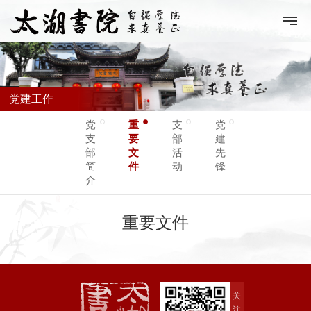
党建工作
党
重
支
党
支
要
部
建
部
文
活
先
简
件
动
锋
介
重要文件
关
注