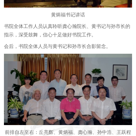
黄炳福书记讲话
书院全体工作人员认真聆听龚心瀚院长、黄书记与孙市长的
指示，深受鼓舞，信心十足做好书院工作。
会后，书院全体人员与黄书记和孙市长合影留念。
前排自左至右：丘亮辉、黄炳福、龚心瀚、孙中浩、王跃程