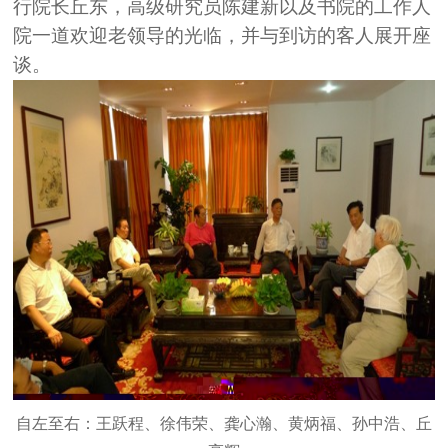
行院长丘东，高级研究员陈建新以及书院的工作人
院一道欢迎老领导的光临，并与到访的客人展开座
谈。
自左至右：王跃程、徐伟荣、龚心瀚、黄炳福、孙中浩、丘