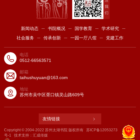
注
我
们
新闻动态
书院概况
国学教育
学术研究
社会服务
传承创新
一园一厅八馆
党建工作
电话
0512-66563571
邮箱
taihushuyuan@163.com
地址
苏州市吴中区胥口镇灵山路609号
友情链接
Copyright © 2004-2022 苏州太湖书院 版权所有
苏ICP备12053273
号-1
技术支持：
汇成传媒