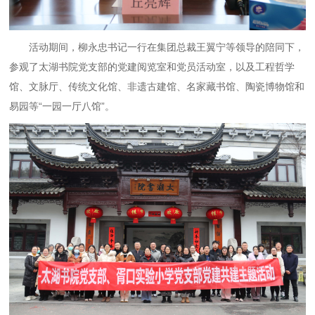
活动期间，柳永忠书记一行在集团总裁王翼宁等领导
的陪同下，
参观了太湖书院党支部的党建阅览室和党员活动室，以及工程哲学
馆、文脉厅、传统文化馆、非遗古建馆、名家藏书馆、陶瓷博物馆和
易园等
“一园
一厅
八馆
”。