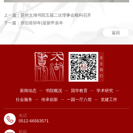
上一篇：苏州太湖书院五届二次理事会顺利召开
下一篇：辞旧癸卯年|迎新甲辰年
返回
关
注
我
们
新闻动态
书院概况
国学教育
学术研究
社会服务
传承创新
一园一厅八馆
党建工作
电话
0512-66563571
邮箱